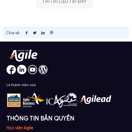
TẢI TÀI LIỆU TẠI ĐÂY
Chia sẻ
Là thành viên của:
THÔNG TIN BẢN QUYỀN
Học viện Agile