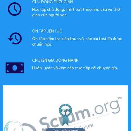
CHỦ ĐỘNG THỜI GIAN
Học tập chủ động, linh hoạt theo nhu cầu và thời
gian của người học.
ÔN TẬP LIÊN TỤC
Ôn tập kiểm tra kiến thức với các bài test đã được
chuẩn hóa.
CHUYÊN GIA ĐỒNG HÀNH
Huấn luyện và kèm cặp trực tiếp với chuyên gia.