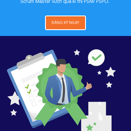
Scrum Master vượt qua kì thi PSM/ PSPO.
ĐĂNG KÝ NGAY