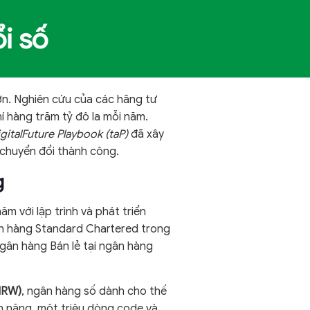
i số
lớn. Nghiên cứu của các hãng tư
 hàng trăm tỷ đô la mỗi năm.
igitalFuture Playbook (taP)
đã xây
 chuyển đổi thành công.
g
m với lập trình và phát triển
gân hàng Standard Chartered trong
Ngân hàng Bán lẻ tại ngân hàng
MRW)
, ngân hàng số dành cho thế
nh năng, một triệu dòng code và