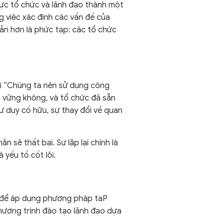
lực tổ chức và lãnh đạo thành một
g việc xác định các vấn đề của
ản hơn là phức tạp: các tổ chức
ỏi “Chúng ta nên sử dụng công
n vững không, và tổ chức đã sẵn
ư duy cố hữu, sự thay đổi về quan
 sẽ thất bại. Sự lặp lại chính là
 yếu tố cốt lõi.
ức để áp dụng phương pháp taP
chương trình đào tạo lãnh đạo dựa