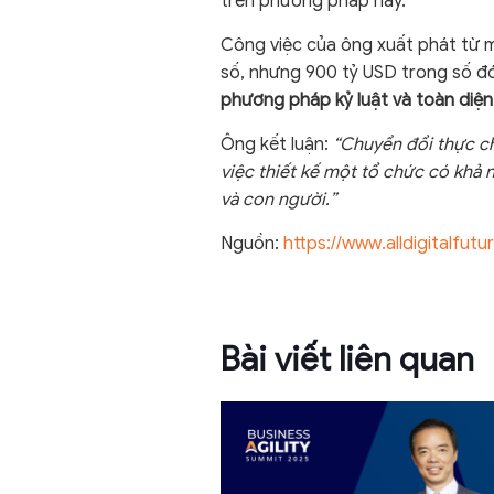
trên phương pháp này.
Công việc của ông xuất phát từ mộ
số, nhưng 900 tỷ USD trong số đó 
phương pháp kỷ luật và toàn diện
Ông kết luận:
“Chuyển đổi thực ch
việc thiết kế một tổ chức có khả 
và con người.”
Nguồn:
https://www.alldigitalfut
Bài viết liên quan