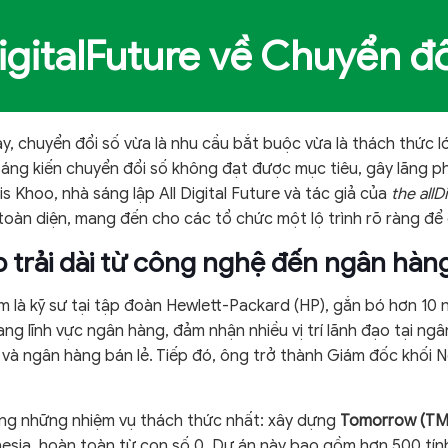
DigitalFuture về Chuyển đổ
y, chuyển đổi số vừa là nhu cầu bắt buộc vừa là thách thức 
ng kiến chuyển đổi số không đạt được mục tiêu, gây lãng phí
s Khoo, nhà sáng lập All Digital Future và tác giả của
the allD
àn diện, mang đến cho các tổ chức một lộ trình rõ ràng để
p trải dài từ công nghệ đến ngân hàn
m là kỹ sư tại tập đoàn Hewlett-Packard (HP), gắn bó hơn 10 nă
ng lĩnh vực ngân hàng, đảm nhận nhiều vị trí lãnh đạo tại n
y và ngân hàng bán lẻ. Tiếp đó, ông trở thành Giám đốc khối 
ng những nhiệm vụ thách thức nhất: xây dựng
Tomorrow (T
donesia, hoàn toàn từ con số 0. Dự án này bao gồm hơn 500 tí