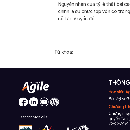
Nguyên nhân của tỷ lệ thất bại c
chính là sự phức tạp vốn có tron
nỗ lực chuyển đổi.
Từ khóa:
THÔNG 
Học viện Ag
Bảo hộ nhãn
Chương trì
Chứng nhận
Là thành viên của:
quyền Tác 
19/09/2019
.