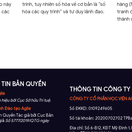
ao này
trình, tuy nhiên số hóa về cơ bản là “số
hàng (
g các
hóa các quy trình” và tư duy lãnh đạo.
tranh 
thành 
TIN BẢN QUYỀN
THÔNG TIN CÔNG TY
ile
CÔNG TY CỔ PHẦN HỌC VIỆN A
 hiệu bởi Cục Sở hữu Trí tuệ.
nh Đào tạo Agile
Số ĐKKD: 0109249605
 Quyền Tác giả bởi Cục Bản
Số tài khoản: 20200702702 TPBa
giả
Số 5777/2019/QTG ngày
Địa chỉ: Số 6-B12, KĐT Mỹ Đình 1