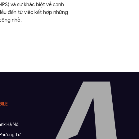
NPS) và sự khác biệt về cạnh
đều đến từ việc kết hợp những
công nhỏ.
GILE
nk Hà Nội
, Phường Từ