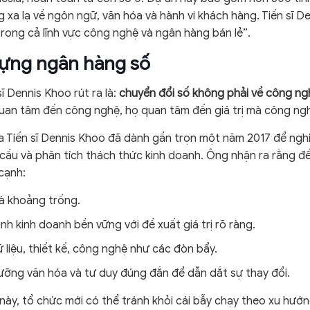
ng xa lạ về ngôn ngữ, văn hóa và hành vi khách hàng. Tiến sĩ D
trong cả lĩnh vực công nghệ và ngân hàng bán lẻ”.
 dựng ngân hàng số
ĩ Dennis Khoo rút ra là:
chuyển đổi số không phải về công ng
an tâm đến công nghệ, họ quan tâm đến giá trị mà công ngh
ủa Tiến sĩ Dennis Khoo đã dành gần trọn một năm 2017 để ngh
 cầu và phân tích thách thức kinh doanh. Ông nhận ra rằng 
cạnh:
và khoảng trống.
nh kinh doanh bền vững với đề xuất giá trị rõ ràng.
 liệu, thiết kế, công nghệ như các đòn bẩy.
ưỡng văn hóa và tư duy đúng đắn để dẫn dắt sự thay đổi.
 này, tổ chức mới có thể tránh khỏi cái bẫy chạy theo xu hư