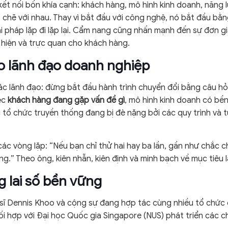
kết nối bốn khía cạnh: khách hàng, mô hình kinh doanh, năng 
t chẽ với nhau. Thay vì bắt đầu với công nghệ, nó bắt đầu bằn
i pháp lặp đi lặp lại. Cẩm nang cũng nhấn mạnh đến sự đơn gi
 hiện và trực quan cho khách hàng.
o lãnh đạo doanh nghiệp
ác lãnh đạo: đừng bắt đầu hành trình chuyển đổi bằng câu h
ệc
khách hàng đang gặp vấn đề gì
, mô hình kinh doanh có bề
 tổ chức truyền thống đang bị đè nặng bởi các quy trình và t
 vòng lặp: “Nếu bạn chỉ thử hai hay ba lần, gần như chắc chắn
.” Theo ông, kiên nhẫn, kiên định và minh bạch về mục tiêu là
 lai số bền vững
ến sĩ Dennis Khoo và cộng sự đang hợp tác cùng nhiều tổ ch
ối hợp với Đại học Quốc gia Singapore (NUS) phát triển các 