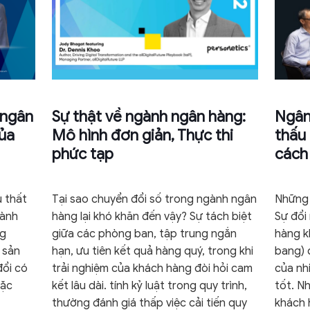
 ngân
Sự thật về ngành ngân hàng:
Ngân
của
Mô hình đơn giản, Thực thi
thấu
phức tạp
cách
u thất
Tại sao chuyển đổi số trong ngành ngân
Những 
hành
hàng lại khó khăn đến vậy? Sự tách biệt
Sự đổi
ng
giữa các phòng ban, tập trung ngắn
hàng k
 sản
hạn, ưu tiên kết quả hàng quý, trong khi
bang) d
ổi có
trải nghiệm của khách hàng đòi hỏi cam
của nh
oặc
kết lâu dài. tính kỷ luật trong quy trình,
tốt. N
thường đánh giá thấp việc cải tiến quy
khách 