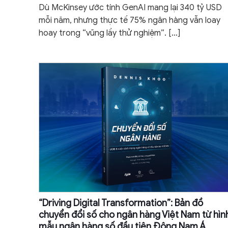
Dù McKinsey ước tính GenAI mang lại 340 tỷ USD
mỗi năm, nhưng thực tế 75% ngân hàng vẫn loay
hoay trong “vũng lầy thử nghiệm”.
[…]
“Driving Digital Transformation”: Bản đồ
chuyển đổi số cho ngân hàng Việt Nam từ hìn
mẫu ngân hàng số đầu tiên Đông Nam Á