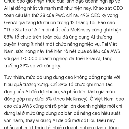
Chưa bao giờ nhận thức của lãnh đạo doanh nghiệp về
AI lại đồng nhất và mạnh mẽ như hiện nay. Khảo sát CEO
toàn cầu lần thứ 28 của PwC chỉ ra, 49% CEO kỳ vọng
GenAI gia tăng lợi nhuận trong 12 tháng tới. Báo cáo
“The State of AI” mới nhất của McKinsey cũng ghi nhận
88% tổ chức trên toàn cầu đã ứng dụng AI thường
xuyên trong ít nhất một chức năng nghiệp vụ. Tại Việt
Nam, sức nóng này thể hiện rõ nét qua số liệu của AWS
với gần 170.000 doanh nghiệp đã triển khai AI, tăng
trưởng 39% so với cùng kỳ.
Tuy nhiên, mức độ ứng dụng cao không đồng nghĩa với
hiệu quả tương xứng. Chỉ 39% tổ chức ghi nhận tác
động của AI đến lợi nhuận, và phần lớn đánh giá mức
đóng góp này dưới 5% (theo McKinsey). Ở Việt Nam, báo
cáo của AWS cũng chỉ rõ phần lớn doanh nghiệp mới chỉ
dừng lại ở mức ứng dụng cơ bản để nâng cao hiệu suất
vận hành, thay vì dùng AI để đổi mới cốt lõi. Điều này
phản ánh một thực tế: nhiều doanh nghiệp đang đứng