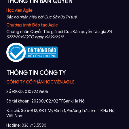
THÔNG TIN BẢN QUYỀN
Học viện Agile
Bảo hộ nhãn hiệu bởi Cục Sở hữu Trí tuệ.
Chương trình Đào tạo Agile
Chứng nhận Quyền Tác giả bởi Cục Bản quyền Tác giả
Số
5777/2019/QTG ngày 19/09/2019
.
THÔNG TIN CÔNG TY
CÔNG TY CỔ PHẦN HỌC VIỆN AGILE
Số ĐKKD: 0109249605
Số tài khoản: 20200702702 TPBank Hà Nội
Địa chỉ: Số 6-B12, KĐT Mỹ Đình 1, Phường Từ Liêm, TP.Hà Nội,
Việt Nam
Hotline: 036.715.5580