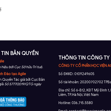
ể
TIN BẢN QUYỀN
THÔNG TIN CÔNG TY
ile
CÔNG TY CỔ PHẦN HỌC VIỆN A
 hiệu bởi Cục Sở hữu Trí tuệ.
nh Đào tạo Agile
Số ĐKKD: 0109249605
 Quyền Tác giả bởi Cục Bản
Số tài khoản: 20200702702 TPBa
giả
Số 5777/2019/QTG ngày
Địa chỉ: Số 6-B12, KĐT Mỹ Đình 1
Liêm, TP.Hà Nội, Việt Nam
Hotline: 036.715.5580