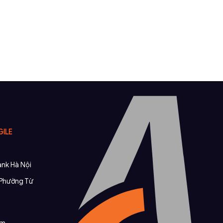
GILE
nk Hà Nội
, Phường Từ