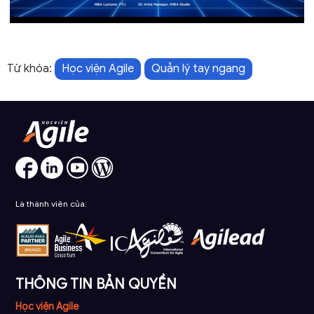
Từ khóa:
Học viện Agile
Quản lý tay ngang
Là thành viên của:
THÔNG TIN BẢN QUYỀN
Học viện Agile