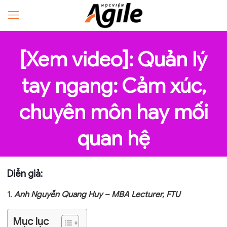
[Xem video]: Quản lý
tay ngang: Cảm xúc,
chuyên môn hay mối
quan hệ
Diễn giả:
1.
Anh Nguyễn Quang Huy – MBA Lecturer, FTU
Mục lục