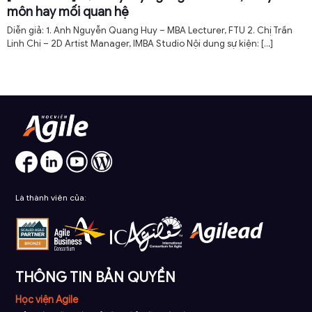
môn hay mối quan hệ
Diễn giả: 1. Anh Nguyễn Quang Huy – MBA Lecturer, FTU 2. Chị Trần
Linh Chi – 2D Artist Manager, IMBA Studio Nội dung sự kiện:
[…]
Là thành viên của:
THÔNG TIN BẢN QUYỀN
Học viện Agile