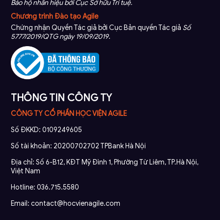
Bảo hộ nhãn hiệu bởi Cục Sở hữu Trí tuệ.
Chương trình Đào tạo Agile
Chứng nhận Quyền Tác giả bởi Cục Bản quyền Tác giả
Số
5777/2019/QTG ngày 19/09/2019
.
THÔNG TIN CÔNG TY
CÔNG TY CỔ PHẦN HỌC VIỆN AGILE
Số ĐKKD: 0109249605
Số tài khoản: 20200702702 TPBank Hà Nội
Địa chỉ: Số 6-B12, KĐT Mỹ Đình 1, Phường Từ Liêm, TP.Hà Nội,
Việt Nam
Hotline: 036.715.5580
Email: contact@hocvienagile.com