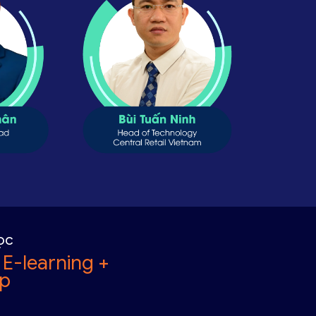
ọc
 E-learning +
p