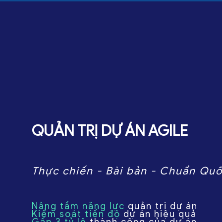
QUẢN TRỊ DỰ ÁN AGILE
Thực chiến - Bài bản - Chuẩn Quố
Nâng tầm năng lực
quản trị dự án
Kiểm soát tiến độ
dự án hiệu quả
Gấp 3 tỷ lệ
thành công của dự án