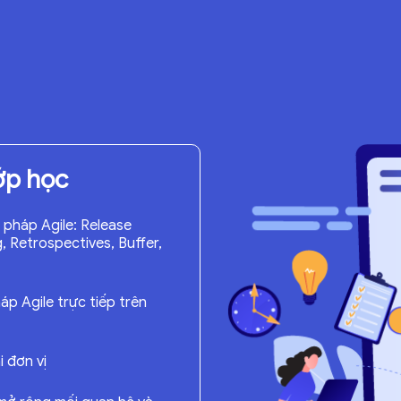
lớp học
pháp Agile: Release
, Retrospectives, Buffer,
p Agile trực tiếp trên
i đơn vị