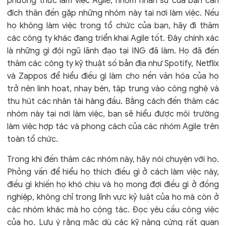
phương thức làm việc Agile, nhóm nhân sự của bạn cần
đích thân đến gặp những nhóm này tại nơi làm việc. Nếu
họ không làm việc trong tổ chức của bạn, hãy đi thăm
các công ty khác đang triển khai Agile tốt. Đây chính xác
là những gì đội ngũ lãnh đạo tại ING đã làm. Họ đã đến
thăm các công ty kỹ thuật số bản địa như Spotify, Netflix
và Zappos để hiểu điều gì làm cho nền văn hóa của họ
trở nên linh hoạt, nhạy bén, tập trung vào công nghệ và
thu hút các nhân tài hàng đầu. Bằng cách đến thăm các
nhóm này tại nơi làm việc, bạn sẽ hiểu được môi trường
làm việc hợp tác và phong cách của các nhóm Agile trên
toàn tổ chức.
Trong khi đến thăm các nhóm này, hãy nói chuyện với họ.
Phỏng vấn để hiểu họ thích điều gì ở cách làm việc này,
điều gì khiến họ khó chịu và họ mong đợi điều gì ở đồng
nghiệp, không chỉ trong lĩnh vực kỷ luật của họ mà còn ở
các nhóm khác mà họ cộng tác. Đọc yêu cầu công việc
của họ. Lưu ý rằng mặc dù các kỹ năng cứng rất quan