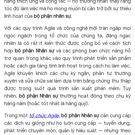
năng thích ứng và cộng tác — họ thường nhận thấy rằng
tốc độ làm việc mà họ mong muốn bị cản trở bởi sự thiếu
linh hoạt của
bộ phận nhân sự
.
Với các quy trình Agile và công nghệ mới tràn ngập mọi
ngóc ngách trong tổ chức của chúng ta, đáng ngạc
nhiên là có rất ít kiến ​​thức được công bố về cách tích
hợp
bộ phận Nhân sự
và các phòng ban chức năng hỗ
trợ quan trọng khác vào quy trình phát triển sản phẩm
hoặc cách gia tăng tính linh hoạt trong cách họ làm việc.
Agile khuyến khích các chu kỳ ngắn, phản tư thường
xuyên và sửa chữa sai lầm dựa trên bằng chứng thu thập
được trong suốt quá trình sản xuất phần mềm. Tuy
nhiên,
bộ phận Nhân sự
thường hoạt động theo chu kỳ
hàng năm (hoặc tốt nhất là hàng quý).
Trong một
tổ chức Agile
,
bộ phận Nhân sự
cần cung cấp
các dịch vụ giống như họ luôn cung cấp — tuyển dụng,
phát triển chuyên môn, quản lý hiệu suất — nhưng theo