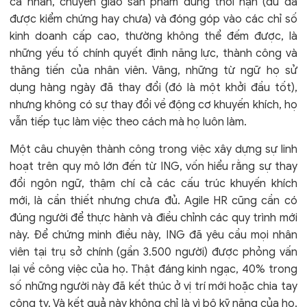
cá nhân, chuyển giao sản phẩm đúng thời hạn (dù đã
được kiểm chứng hay chưa) và đóng góp vào các chỉ số
kinh doanh cấp cao, thường không thể đếm được, là
những yếu tố chính quyết định năng lực, thành công và
thăng tiến của nhân viên. Vâng, những từ ngữ họ sử
dụng hàng ngày đã thay đổi (đó là một khởi đầu tốt),
nhưng không có sự thay đổi về động cơ khuyến khích, họ
vẫn tiếp tục làm việc theo cách mà họ luôn làm.
Một câu chuyện thành công trong việc xây dựng sự linh
hoạt trên quy mô lớn đến từ ING, vốn hiểu rằng sự thay
đổi ngôn ngữ, thậm chí cả các cấu trúc khuyến khích
mới, là cần thiết nhưng chưa đủ. Agile HR cũng cần có
đúng người để thực hành và điều chỉnh các quy trình mới
này. Để chứng minh điều này, ING đã yêu cầu mọi nhân
viên tại trụ sở chính (gần 3.500 người) được phỏng vấn
lại về công việc của họ. Thật đáng kinh ngạc, 40% trong
số những người này đã kết thúc ở vị trí mới hoặc chia tay
công ty. Và kết quả này không chỉ là vì bộ kỹ năng của họ.