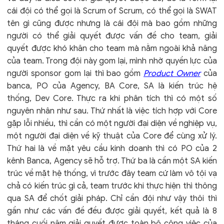
cái đội có thể gọi là Scrum of Scrum, có thể gọi là SWAT
tên gì cũng được nhưng là cái đội mà bao gồm những
người có thể giải quyết được vấn đề cho team, giải
quyết được khó khăn cho team mà nằm ngoài khả năng
của team. Trong đội này gom lại, mình nhờ quyền lực của
người sponsor gom lại thì bao gồm
Product Owner
của
banca, PO của Agency, BA Core, SA là kiến trúc hệ
thống, Dev Core. Thực ra khi phân tích thì có một số
nguyên nhân như sau. Thứ nhất là việc tích hợp với Core
gặp lỗi nhiều, thì cần có một người đại diện về nghiệp vụ,
một người đại diện về kỹ thuật của Core để cùng xử lý.
Thứ hai là về mặt yêu cầu kinh doanh thì có PO của 2
kênh Banca, Agency sẽ hỗ trợ. Thứ ba là cần một SA kiến
trúc về mặt hệ thống, vì trước đây team cứ làm vô tội vạ
chả có kiến trúc gì cả, team trước khi thực hiện thì thông
qua SA để chốt giải pháp. Chỉ cần đội như vậy thôi thì
gần như các vấn đề đều được giải quyết, kết quả là 8
tháng cuối năm giải quyết được toàn bộ công việc của