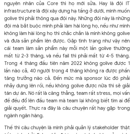
nguyên nhân của Core thì họ mới sửa. Hay là đội IT
infrastructure là đội xây dựng hạ tầng ở dưới, mình muốn
golive thì phải thông qua đội này. Những đội này là những
đội mà bắt buộc mình phải làm hài lòng họ, nếu như mình
không làm hài lòng họ thì chắc chắn là mình không golive
và đưa sản phẩm lên được. Gặp tình trạng như vậy nên
cái team làm sản phẩm này mỗi một lần golive thường
mất từ 2-3 tháng, và nếu fail thì phải mất từ 4-5 tháng.
Trong 4 tháng đầu tiên năm 2022 không golive được 1
lần nào cả, 40 người trong 4 tháng không ra được phần
tăng trưởng nào cả. Đến mức mà sponsor lúc đó phải
nhảy dựng lên rồi, nếu không golive được nữa thì sẽ giải
tán dự án. Nó rất là căng thẳng, team rất stress, mọi vấn
đề đều đổ lên đầu team mà team lại không biết tìm ai để
giải quyết. Thực ra đây là câu chuyện rất hay gặp trong
ngành ngân hàng.
Thế thì câu chuyện là mình phải quản lý stakeholder thật