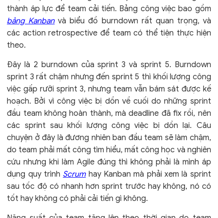
thành áp lực để team cải tiến. Bảng công việc bao gồm
bảng Kanban
và biểu đồ burndown rất quan trọng, và
các action retrospective để team có thể tiện thực hiện
theo.
Đây là 2 burndown của sprint 3 và sprint 5. Burndown
sprint 3 rất chậm nhưng đến sprint 5 thì khối lượng công
việc gấp rưỡi sprint 3, nhưng team vẫn bám sát được kế
hoạch. Bởi vì công việc bị dồn về cuối do những sprint
đầu team không hoàn thành, mà deadline đã fix rồi, nên
các sprint sau khối lượng công việc bị dồn lại. Câu
chuyện ở đây là đương nhiên ban đầu team sẽ làm chậm,
do team phải mất công tìm hiểu, mất công học và nghiên
cứu nhưng khi làm Agile đúng thì không phải là mình áp
dụng quy trình
Scrum
hay Kanban mà phải xem là sprint
sau tốc độ có nhanh hơn sprint trước hay không, nó có
tốt hay không có phải cải tiến gì không.
Năng suất của team tăng lên theo thời gian do team