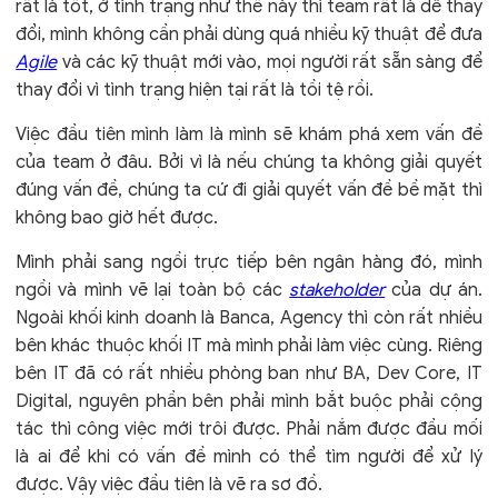
rất là tốt, ở tình trạng như thế này thì team rất là dễ thay
đổi, mình không cần phải dùng quá nhiều kỹ thuật để đưa
Agile
và các kỹ thuật mới vào, mọi người rất sẵn sàng để
thay đổi vì tình trạng hiện tại rất là tồi tệ rồi.
Việc đầu tiên mình làm là mình sẽ khám phá xem vấn đề
của team ở đâu. Bởi vì là nếu chúng ta không giải quyết
đúng vấn đề, chúng ta cứ đi giải quyết vấn đề bề mặt thì
không bao giờ hết được.
Mình phải sang ngồi trực tiếp bên ngân hàng đó, mình
ngồi và mình vẽ lại toàn bộ các
stakeholder
của dự án.
Ngoài khối kinh doanh là Banca, Agency thì còn rất nhiều
bên khác thuộc khối IT mà mình phải làm việc cùng. Riêng
bên IT đã có rất nhiều phòng ban như BA, Dev Core, IT
Digital, nguyên phần bên phải mình bắt buộc phải cộng
tác thì công việc mới trôi được. Phải nắm được đầu mối
là ai để khi có vấn đề mình có thể tìm người để xử lý
được. Vậy việc đầu tiên là vẽ ra sơ đồ.