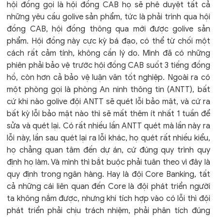
hội đồng gọi là hội đồng CAB họ sẽ phê duyệt tất cả
những yêu cầu golive sản phẩm, tức là phải trình qua hội
đồng CAB, hội đồng thông qua mới được golive sản
phẩm. Hội đồng này cực kỳ bá đạo, có thể từ chối một
cách rất cảm tính, không cần lý do. Mình đã có những
phiên phải bảo vệ trước hội đồng CAB suốt 3 tiếng đồng
hồ, còn hơn cả bảo vệ luận văn tốt nghiệp. Ngoài ra có
một phòng gọi là phòng An ninh thông tin (ANTT), bất
cứ khi nào golive đội ANTT sẽ quét lỗi bảo mật, và cứ ra
bất kỳ lỗi bảo mật nào thì sẽ mất thêm ít nhất 1 tuần để
sửa và quét lại. Có rất nhiều lần ANTT quét mà lần này ra
lỗi này, lần sau quét lại ra lỗi khác, họ quét rất nhiều kiểu,
họ chẳng quan tâm đến dự án, cứ đúng quy trình quy
định họ làm. Và mình thì bắt buộc phải tuân theo vì đây là
quy định trong ngân hàng. Hay là đội Core Banking, tất
cả những cái liên quan đến Core là đội phát triển người
ta không nắm được, nhưng khi tích hợp vào có lỗi thì đội
phát triển phải chịu trách nhiệm, phải phân tích đúng