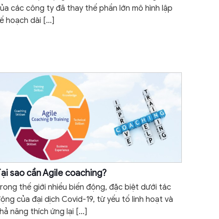
ủa các công ty đã thay thế phần lớn mô hình lập
ế hoạch dài
[…]
ại sao cần Agile coaching?
rong thế giới nhiều biến động, đặc biệt dưới tác
ộng của đại dịch Covid-19, từ yếu tố linh hoạt và
hả năng thích ứng lại
[…]