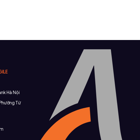
GILE
nk Hà Nội
, Phường Từ
om