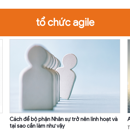
tổ chức agile
Cách để bộ phận Nhân sự trở nên linh hoạt và
A
tại sao cần làm như vậy
T