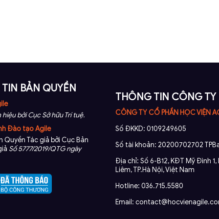
TIN BẢN QUYỀN
THÔNG TIN CÔNG TY
ile
CÔNG TY CỔ PHẦN HỌC VIỆN A
 hiệu bởi Cục Sở hữu Trí tuệ.
nh Đào tạo Agile
Số ĐKKD: 0109249605
 Quyền Tác giả bởi Cục Bản
Số tài khoản: 20200702702 TPBa
giả
Số 5777/2019/QTG ngày
Địa chỉ: Số 6-B12, KĐT Mỹ Đình 1
Liêm, TP.Hà Nội, Việt Nam
Hotline: 036.715.5580
Email: contact@hocvienagile.c