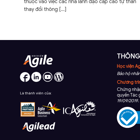
thuộc vào việc các nhà lãnh đạo cấp cao tự thân
thay đổi thông
[…]
THÔNG 
Học viện Ag
Bảo hộ nhãn
Chương trì
Chứng nhận
Là thành viên của:
quyền Tác 
19/09/2019
.