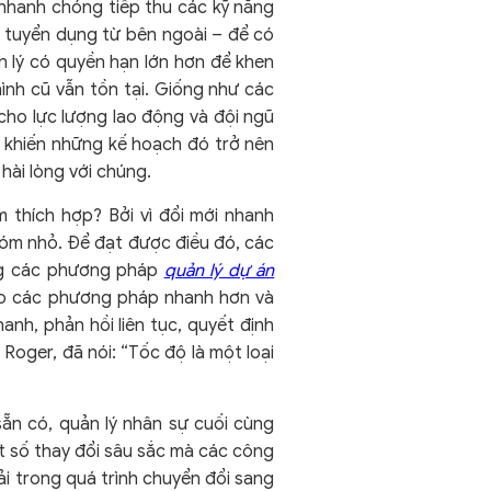
nhanh chóng tiếp thu các kỹ năng
c tuyển dụng từ bên ngoài – để có
n lý có quyền hạn lớn hơn để khen
hình cũ vẫn tồn tại. Giống như các
cho lực lượng lao động và đội ngũ
 khiến những kế hoạch đó trở nên
hài lòng với chúng.
m thích hợp? Bởi vì đổi mới nhanh
hóm nhỏ. Để đạt được điều đó, các
ỏng các phương pháp
quản lý dự án
cho các phương pháp nhanh hơn và
nh, phản hồi liên tục, quyết định
oger, đã nói: “Tốc độ là một loại
sẵn có, quản lý nhân sự cuối cùng
ột số thay đổi sâu sắc mà các công
i trong quá trình chuyển đổi sang