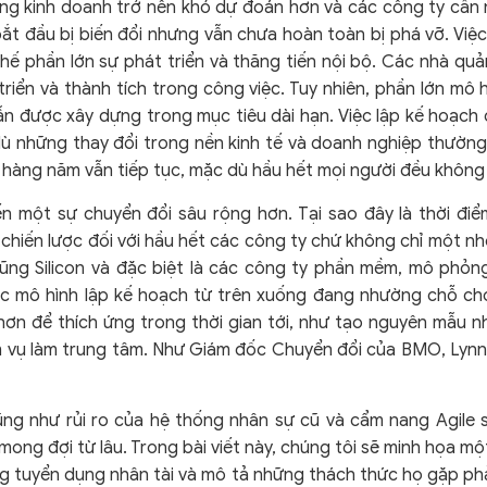
ng kinh doanh trở nên khó dự đoán hơn và các công ty cần 
bắt đầu bị biến đổi nhưng vẫn chưa hoàn toàn bị phá vỡ. Việ
thế phần lớn sự phát triển và thăng tiến nội bộ. Các nhà quả
riển và thành tích trong công việc. Tuy nhiên, phần lớn mô 
 được xây dựng trong mục tiêu dài hạn. Việc lập kế hoạch 
dù những thay đổi trong nền kinh tế và doanh nghiệp thường
 hàng năm vẫn tiếp tục, mặc dù hầu hết mọi người đều không 
 ​​một sự chuyển đổi sâu rộng hơn. Tại sao đây là thời điể
chiến lược đối với hầu hết các công ty chứ không chỉ một n
lũng Silicon và đặc biệt là các công ty phần mềm, mô ph
, các mô hình lập kế hoạch từ trên xuống đang nhường chỗ 
n để thích ứng trong thời gian tới, như tạo nguyên mẫu nha
m vụ làm trung tâm. Như Giám đốc Chuyển đổi của BMO, Lynn R
cũng như rủi ro của hệ thống nhân sự cũ và cẩm nang Agile 
mong đợi từ lâu. Trong bài viết này, chúng tôi sẽ minh họa m
g tuyển dụng nhân tài và mô tả những thách thức họ gặp phả