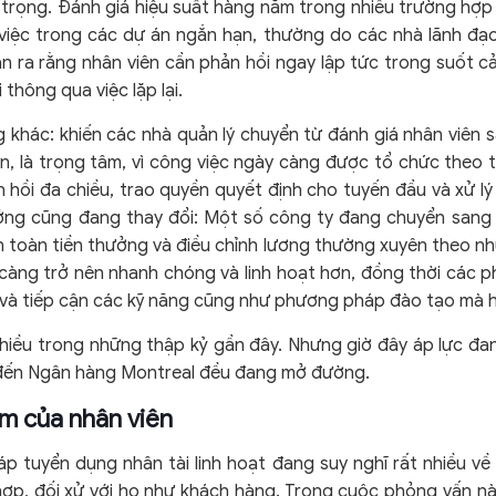
n trọng. Đánh giá hiệu suất hàng năm trong nhiều trường hợp 
 việc trong các dự án ngắn hạn, thường do các nhà lãnh đạ
 ra rằng nhân viên cần phản hồi ngay lập tức trong suốt c
 thông qua việc lặp lại.
 khác: khiến các nhà quản lý chuyển từ đánh giá nhân viên s
ân, là trọng tâm, vì công việc ngày càng được tổ chức theo t
n hồi đa chiều, trao quyền quyết định cho tuyến đầu và xử 
ng cũng đang thay đổi: Một số công ty đang chuyển sang 
toàn tiền thưởng và điều chỉnh lương thường xuyên theo nhữn
 càng trở nên nhanh chóng và linh hoạt hơn, đồng thời các 
h và tiếp cận các kỹ năng cũng như phương pháp đào tạo mà h
hiều trong những thập kỷ gần đây. Nhưng giờ đây áp lực đa
đến Ngân hàng Montreal đều đang mở đường.
m của nhân viên
tuyển dụng nhân tài linh hoạt đang suy nghĩ rất nhiều về c
hợp, đối xử với họ như khách hàng. Trong cuộc phỏng vấn n