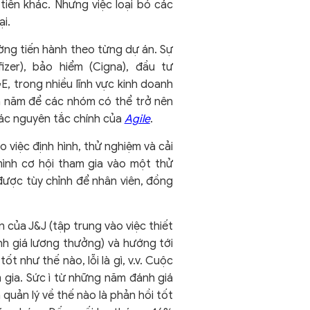
iên khác. Nhưng việc loại bỏ các
i.
ờng tiến hành theo từng dự án. Sự
zer), bảo hiểm (Cigna), đầu tư
E, trong nhiều lĩnh vực kinh doanh
cả năm để các nhóm có thể trở nên
 các nguyên tắc chính của
Agile
.
việc định hình, thử nghiệm và cải
mình cơ hội tham gia vào một thử
được tùy chỉnh để nhân viên, đồng
 của J&J (tập trung vào việc thiết
nh giá lương thưởng) và hướng tới
t như thế nào, lỗi là gì, v.v. Cuộc
 gia. Sức ì từ những năm đánh giá
uản lý về thế nào là phản hồi tốt