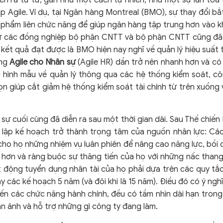
iễn ra từ từ, gần như một cách tự nhiên, như một sự lan tỏ
Agile. Ví dụ, tại Ngân hàng Montreal (BMO), sự thay đổi bắ
 phẩm liên chức năng để giúp ngân hàng tập trung hơn vào 
từ các đồng nghiệp bộ phận CNTT và bộ phận CNTT cũng đã
kết quả đạt được là BMO hiện nay nghĩ về quản lý hiệu suất
ang
Agile cho Nhân sự
(Agile HR) dần trở nên nhanh hơn và có 
là hình mẫu về quản lý thông qua các hệ thống kiểm soát, c
n giúp cắt giảm hệ thống kiểm soát tài chính từ trên xuốn
ự cuối cùng đã diễn ra sau một thời gian dài. Sau Thế chiến I
c lập kế hoạch trở thành trọng tâm của nguồn nhân lực: C
iao cho họ những nhiệm vụ luân phiên để nâng cao năng lực, b
 hơn và ràng buộc sự thăng tiến của họ với những nấc thang
 động tuyển dụng nhân tài của họ phải dựa trên các quy tắ
 các kế hoạch 5 năm (và đôi khi là 15 năm). Điều đó có ý nghĩ
ến các chức năng hành chính, đều có tầm nhìn dài hạn trong 
n ánh và hỗ trợ những gì công ty đang làm.