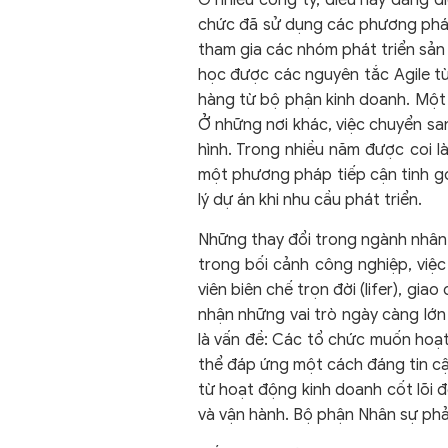
Ở nhiều công ty, điều này đang d
chức đã sử dụng các phương pháp 
tham gia các nhóm phát triển sản
học được các nguyên tắc Agile 
hàng từ bộ phận kinh doanh. Một 
Ở những nơi khác, việc chuyển s
hình. Trong nhiều năm được coi 
một phương pháp tiếp cận tinh gọ
lý dự án khi nhu cầu phát triển.
Những thay đổi trong ngành nhân s
trong bối cảnh công nghiệp, việ
viên biên chế trọn đời (lifer), g
nhận những vai trò ngày càng lớn
là vấn đề: Các tổ chức muốn hoạt
thể đáp ứng một cách đáng tin cậy
từ hoạt động kinh doanh cốt lõi đ
và vận hành. Bộ phận Nhân sự phả