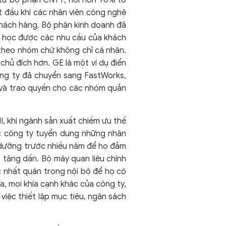
a từ bộ phận CNTT, nơi hơn 90% tổ
t đầu khi các nhân viên công nghệ
khách hàng. Bộ phận kinh doanh đã
 học được các nhu cầu của khách
 theo nhóm chứ không chỉ cá nhân.
chủ đích hơn. GE là một ví dụ điển
ông ty đã chuyển sang FastWorks,
g và trao quyền cho các nhóm quản
I, khi ngành sản xuất chiếm ưu thế
ác công ty tuyển dụng những nhân
ồi dưỡng trước nhiều năm để họ đảm
 tăng dần. Bộ máy quan liêu chính
c nhất quán trong nội bộ để họ có
a, mọi khía cạnh khác của công ty,
việc thiết lập mục tiêu, ngân sách