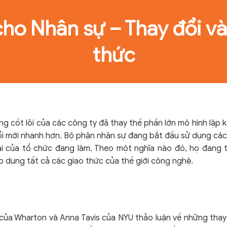
cho Nhân sự – Thay đổi v
thức
g cốt lõi của các công ty đã thay thế phần lớn mô hình lập
ổi mới nhanh hơn. Bộ phận nhân sự đang bắt đầu sử dụng các
i của tổ chức đang làm. Theo một nghĩa nào đó, họ đang tiế
dụng tất cả các giao thức của thế giới công nghệ.
li của Wharton và Anna Tavis của NYU thảo luận về những tha