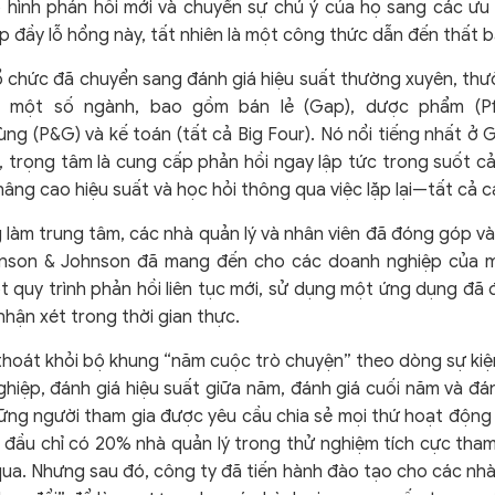
 hình phản hồi mới và chuyển sự chú ý của họ sang các ưu t
 đầy lỗ hổng này, tất nhiên là một công thức dẫn đến thất bạ
 tổ chức đã chuyển sang đánh giá hiệu suất thường xuyên, thư
 một số ngành, bao gồm bán lẻ (Gap), dược phẩm (Pfi
g (P&G) và kế toán (tất cả Big Four). Nó nổi tiếng nhất ở G
, trọng tâm là cung cấp phản hồi ngay lập tức trong suốt 
, nâng cao hiệu suất và học hỏi thông qua việc lặp lại—tất cả
làm trung tâm, các nhà quản lý và nhân viên đã đóng góp vào 
Johnson & Johnson đã mang đến cho các doanh nghiệp của 
 quy trình phản hồi liên tục mới, sử dụng một ứng dụng đã 
nhận xét trong thời gian thực.
thoát khỏi bộ khung “năm cuộc trò chuyện” theo dòng sự kiện
nghiệp, đánh giá hiệu suất giữa năm, đánh giá cuối năm và đá
ững người tham gia được yêu cầu chia sẻ mọi thứ hoạt động tố
 đầu chỉ có 20% nhà quản lý trong thử nghiệm tích cực tham
ua. Nhưng sau đó, công ty đã tiến hành đào tạo cho các nhà q