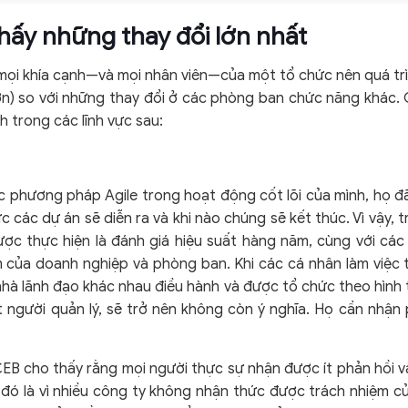
hấy những thay đổi lớn nhất
 mọi khía cạnh—và mọi nhân viên—của một tổ chức nên quá tr
n) so với những thay đổi ở các phòng ban chức năng khác. C
 trong các lĩnh vực sau:
 phương pháp Agile trong hoạt động cốt lõi của mình, họ đã
 các dự án sẽ diễn ra và khi nào chúng sẽ kết thúc. Vì vậy, 
ược thực hiện là đánh giá hiệu suất hàng năm, cùng với các
 của doanh nghiệp và phòng ban. Khi các cá nhân làm việc t
hà lãnh đạo khác nhau điều hành và được tổ chức theo hình 
 người quản lý, sẽ trở nên không còn ý nghĩa. Họ cần nhận
B cho thấy rằng mọi người thực sự nhận được ít phản hồi v
 đó là vì nhiều công ty không nhận thức được trách nhiệm c