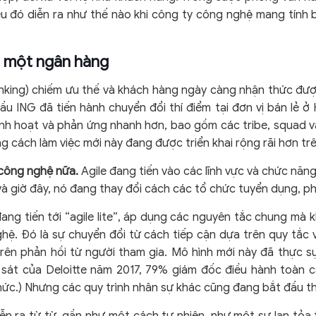
ều đó diễn ra như thế nào khi công ty công nghệ mang tính b
ở một ngân hàng
anking) chiếm ưu thế và khách hàng ngày càng nhận thức đượ
u ING đã tiến hành chuyển đổi thí điểm tại đơn vị bán lẻ ở 
nh hoạt và phản ứng nhanh hơn, bao gồm các tribe, squad v
 cách làm việc mới này đang được triển khai rộng rãi hơn tr
 công nghệ nữa.
Agile đang tiến vào các lĩnh vực và chức năng
à giờ đây, nó đang thay đổi cách các tổ chức tuyển dụng, ph
ang tiến tới “agile lite”, áp dụng các nguyên tắc chung mà
ghệ. Đó là sự chuyển đổi từ cách tiếp cận dựa trên quy tắc
ên phản hồi từ người tham gia. Mô hình mới này đã thực sự 
sát của Deloitte năm 2017, 79% giám đốc điều hành toàn cầ
hức.) Nhưng các quy trình nhân sự khác cũng đang bắt đầu th