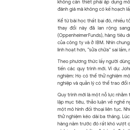
không cần thiết phải áp dụng mô
đánh giá mà không có kế hoạch lấp
Kể từ bài học thất bại đó, nhiều
thay đổi này đã lan rộng sang
(OppenheimerFunds), hàng tiêu dùn
của công ty và ở IBM. Nhìn chung
linh hoạt hơn, “sửa chữa” sai lầm
Theo phương thức lấy người dùng 
tiến các quy trình mới. Ví dụ: 
nghiệm: Họ có thể thử nghiệm một
nghiệp và quản lý có thể trao đổi 
Quy trình mới là một nỗ lực nhằm 
lập mục tiêu, thảo luận về nghề 
một mô hình đối thoại liên tục. Nh
thử nghiệm kéo dài ba tháng. Lúc
hàng năm trước đó rất khó vượt q