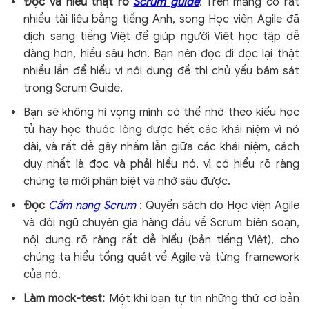
Đọc và hiểu thật rõ
Scrum guide
: Trên mạng có rất
nhiều tài liệu bằng tiếng Anh, song Học viện Agile đã
dịch sang tiếng Việt để giúp người Việt học tập dễ
dàng hơn, hiểu sâu hơn. Bạn nên đọc đi đọc lại thật
nhiều lần để hiểu vì nội dung đề thi chủ yếu bám sát
trong Scrum Guide.
Bạn sẽ không hi vọng mình có thể nhớ theo kiểu học
tủ hay học thuộc lòng được hết các khái niệm vì nó
dài, và rất dễ gây nhầm lẫn giữa các khái niệm, cách
duy nhất là đọc và phải hiểu nó, vì có hiểu rõ ràng
chúng ta mới phân biệt và nhớ sâu được.
Đọc
Cẩm nang Scrum
: Quyển sách do Học viện Agile
và đội ngũ chuyên gia hàng đầu về Scrum biên soạn,
nội dung rõ ràng rất dễ hiểu (bản tiếng Việt), cho
chúng ta hiểu tổng quát về Agile và từng framework
của nó.
Làm mock-test:
Một khi bạn tự tin những thứ cơ bản