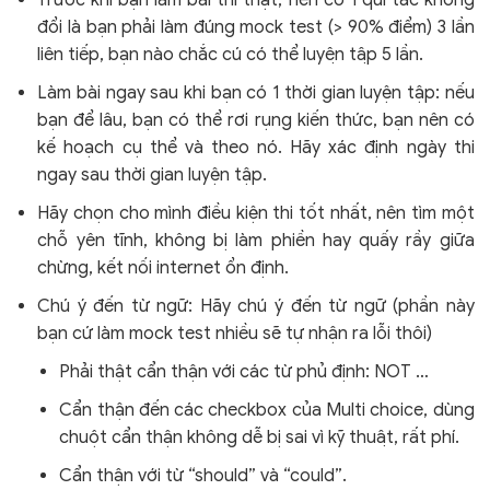
đổi là bạn phải làm đúng mock test (> 90% điểm) 3 lần
liên tiếp, bạn nào chắc cú có thể luyện tập 5 lần.
Làm bài ngay sau khi bạn có 1 thời gian luyện tập: nếu
bạn để lâu, bạn có thể rơi rụng kiến thức, bạn nên có
kế hoạch cụ thể và theo nó. Hãy xác định ngày thi
ngay sau thời gian luyện tập.
Hãy chọn cho mình điều kiện thi tốt nhất, nên tìm một
chỗ yên tĩnh, không bị làm phiền hay quấy rầy giữa
chừng, kết nối internet ổn định.
Chú ý đến từ ngữ: Hãy chú ý đến từ ngữ (phần này
bạn cứ làm mock test nhiều sẽ tự nhận ra lỗi thôi)
Phải thật cẩn thận với các từ phủ định: NOT …
Cẩn thận đến các checkbox của Multi choice, dùng
chuột cẩn thận không dễ bị sai vì kỹ thuật, rất phí.
Cẩn thận với từ “should” và “could”.