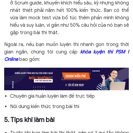
ở
Scrum guide
, khuyến khích hiểu sâu, kỹ nhưng không
nhất thiết phải nắm hết 100% kiến thức. Bạn có thể
vừa làm mock test vừa bổ túc thêm phần mình không
hiểu và suy luận, vì gần như 50% câu hỏi của nó bạn sẽ
gặp trong bài thi thật.
Ngoài ra, nếu bạn muốn luyện thi nhanh gọn trong thời
gian ngắn, chúng tôi cung cấp
khóa luyện thi PSM I
Online
bao gồm:
Chuyên gia huấn luyện làm đề trực tiếp
Nội dung kiến thức trong bài thi
5.
Tips khi làm bài
Trước khi bạn làm bài thi thật, nên có 1 qui tắc không