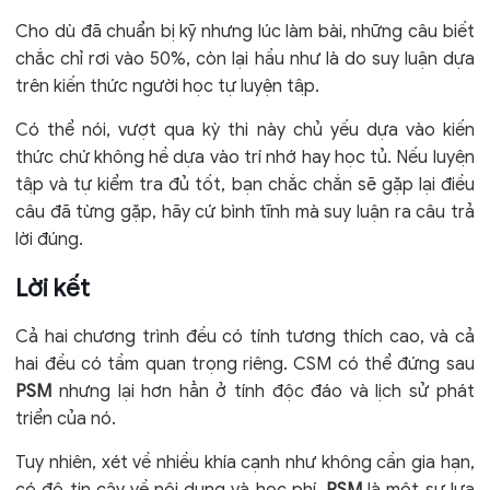
Cho dù đã chuẩn bị kỹ nhưng lúc làm bài, những câu biết
chắc chỉ rơi vào 50%, còn lại hầu như là do suy luận dựa
trên kiến thức người học tự luyện tập.
Có thể nói, vượt qua kỳ thi này chủ yếu dựa vào kiến
thức chứ không hề dựa vào trí nhớ hay học tủ. Nếu luyện
tập và tự kiểm tra đủ tốt, bạn chắc chắn sẽ gặp lại điều
câu đã từng gặp, hãy cứ bình tĩnh mà suy luận ra câu trả
lời đúng.
Lời kết
Cả hai chương trình đều có tính tương thích cao, và cả
hai đều có tầm quan trọng riêng. CSM có thể đứng sau
PSM
nhưng lại hơn hẳn ở tính độc đáo và lịch sử phát
triển của nó.
Tuy nhiên, xét về nhiều khía cạnh như không cần gia hạn,
có độ tin cậy về nội dung và học phí,
PSM
là một sự lựa