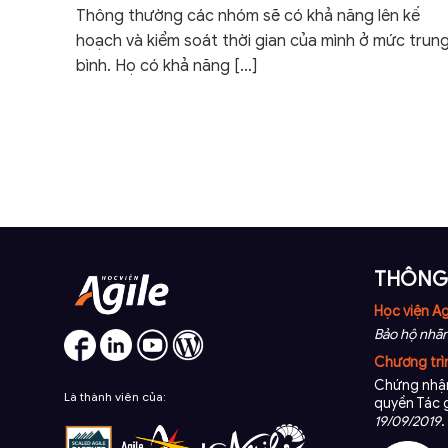
Thông thường các nhóm sẽ có khả năng lên kế
hoạch và kiểm soát thời gian của mình ở mức trun
bình. Họ có khả năng
[…]
THÔNG 
Học viện Ag
Bảo hộ nhãn
Chương trì
Chứng nhận
Là thành viên của:
quyền Tác 
19/09/2019
.