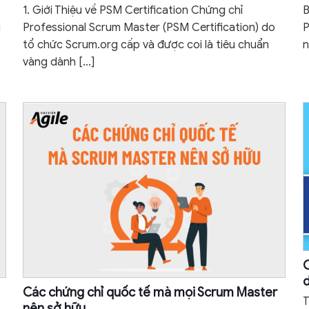
1. Giới Thiệu về PSM Certification Chứng chỉ
B
g
Professional Scrum Master (PSM Certification) do
P
tổ chức Scrum.org cấp và được coi là tiêu chuẩn
n
vàng dành
[…]
C
d
Các chứng chỉ quốc tế mà mọi Scrum Master
T
nên sở hữu