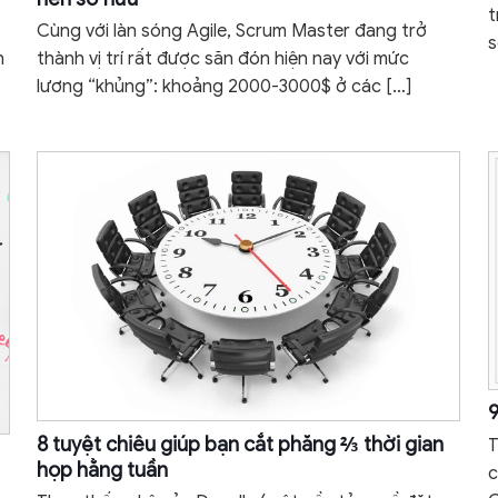
t
Cùng với làn sóng Agile, Scrum Master đang trở
s
h
thành vị trí rất được săn đón hiện nay với mức
lương “khủng”: khoảng 2000-3000$ ở các
[…]
9
8 tuyệt chiêu giúp bạn cắt phăng ⅔ thời gian
T
họp hằng tuần
c