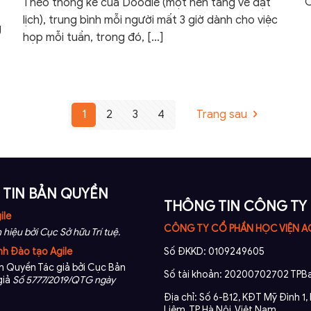
C
Theo thống kê của Doodle (một nền tảng về đặt
lịch), trung bình mỗi người mất 3 giờ dành cho việc
g
họp mỗi tuần, trong đó,
[…]
1
2
3
4
Trang sau
TIN BẢN QUYỀN
THÔNG TIN CÔNG TY
ile
CÔNG TY CỔ PHẦN HỌC VIỆN A
 hiệu bởi Cục Sở hữu Trí tuệ.
nh Đào tạo Agile
Số ĐKKD: 0109249605
 Quyền Tác giả bởi Cục Bản
Số tài khoản: 20200702702 TPBa
giả
Số 5777/2019/QTG ngày
Địa chỉ: Số 6-B12, KĐT Mỹ Đình 1
Liêm, TP.Hà Nội, Việt Nam