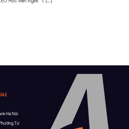
EO Học viện Agile. 1.
[…]
GILE
nk Hà Nội
, Phường Từ