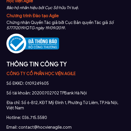
Học viện Agile
Bảo hộ nhãn hiệu bởi Cục Sở hữu Trí tuệ.
Chương trình Đào tạo Agile
Chứng nhận Quyền Tác giả bởi Cục Bản quyền Tác giả
Số
5777/2019/QTG ngày 19/09/2019
.
THÔNG TIN CÔNG TY
CÔNG TY CỔ PHẦN HỌC VIỆN AGILE
Số ĐKKD: 0109249605
Số tài khoản: 20200702702 TPBank Hà Nội
Địa chỉ: Số 6-B12, KĐT Mỹ Đình 1, Phường Từ Liêm, TP.Hà Nội,
Việt Nam
Hotline: 036.715.5580
Email: contact@hocvienagile.com