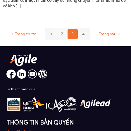
đặc điểm của một nhóm có đầy đủ những chuyên môn khác nhau để
có khả
[…]
Trang trước
1
2
3
4
Trang sau
Là thành viên của:
THÔNG TIN BẢN QUYỀN