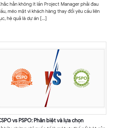
hắc hẳn không ít lần Project Manager phải đau
ầu, méo mặt vì khách hàng thay đổi yêu cầu liên
ục, hệ quả là dự án
[…]
SPO vs PSPO: Phân biệt và lựa chọn