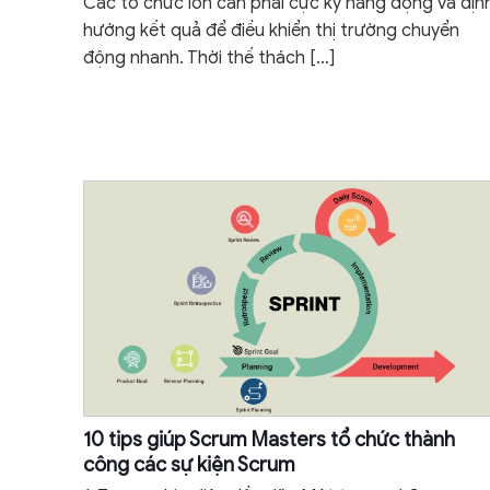
Các tổ chức lớn cần phải cực kỳ năng động và địn
hướng kết quả để điều khiển thị trường chuyển
động nhanh. Thời thế thách
[…]
10 tips giúp Scrum Masters tổ chức thành
công các sự kiện Scrum