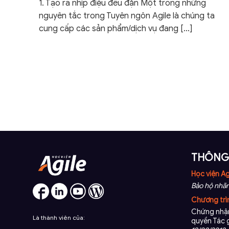
1. Tạo ra nhịp điệu đều đặn Một trong những
nguyên tắc trong Tuyên ngôn Agile là chúng ta
cung cấp các sản phẩm/dịch vụ đang
[…]
THÔNG 
Học viện Ag
Bảo hộ nhãn
Chương trì
Chứng nhận
Là thành viên của:
quyền Tác 