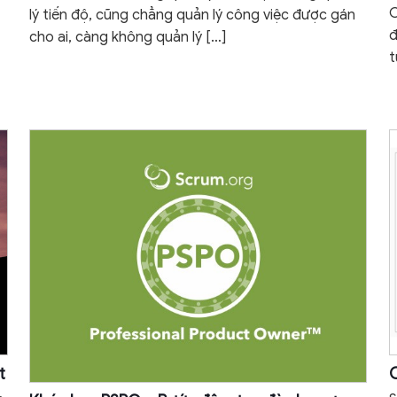
C
lý tiến độ, cũng chẳng quản lý công việc được gán
đ
cho ai, càng không quản lý
[…]
t
t
C