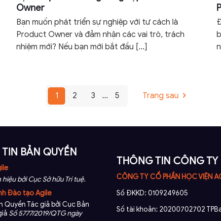
Owner
Bạn muốn phát triển sự nghiệp với tư cách là
Đ
Product Owner và đảm nhận các vai trò, trách
b
nhiệm mới? Nếu bạn mới bắt đầu
[…]
n
1
2
3
...
5
Trang sau
TIN BẢN QUYỀN
THÔNG TIN CÔNG TY
ile
CÔNG TY CỔ PHẦN HỌC VIỆN A
 hiệu bởi Cục Sở hữu Trí tuệ.
nh Đào tạo Agile
Số ĐKKD: 0109249605
 Quyền Tác giả bởi Cục Bản
Số tài khoản: 20200702702 TPBa
giả
Số 5777/2019/QTG ngày