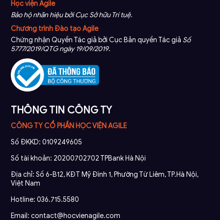
Học viện Agile
Bảo hộ nhãn hiệu bởi Cục Sở hữu Trí tuệ.
Chương trình Đào tạo Agile
Chứng nhận Quyền Tác giả bởi Cục Bản quyền Tác giả
Số
5777/2019/QTG ngày 19/09/2019
.
THÔNG TIN CÔNG TY
CÔNG TY CỔ PHẦN HỌC VIỆN AGILE
Số ĐKKD: 0109249605
Số tài khoản: 20200702702 TPBank Hà Nội
Địa chỉ: Số 6-B12, KĐT Mỹ Đình 1, Phường Từ Liêm, TP.Hà Nội,
Việt Nam
Hotline: 036.715.5580
Email: contact@hocvienagile.com