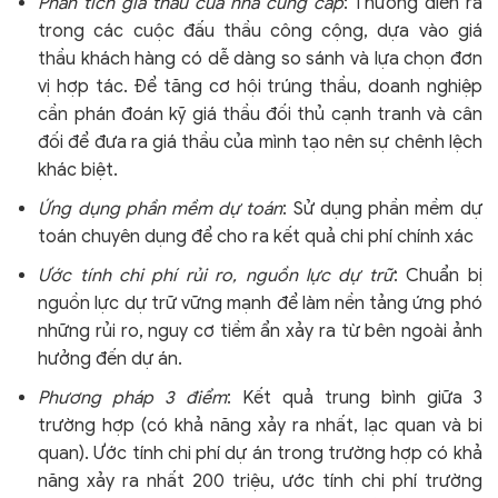
Phân tích giá thầu của nhà cung cấp
: Thường diễn ra
trong các cuộc đấu thầu công cộng, dựa vào giá
thầu khách hàng có dễ dàng so sánh và lựa chọn đơn
vị hợp tác. Để tăng cơ hội trúng thầu, doanh nghiệp
cần phán đoán kỹ giá thầu đối thủ cạnh tranh và cân
đối để đưa ra giá thầu của mình tạo nên sự chênh lệch
khác biệt.
Ứng dụng phần mềm dự toán
: Sử dụng phần mềm dự
toán chuyên dụng để cho ra kết quả chi phí chính xác
Ước tính chi phí rủi ro, nguồn lực dự trữ
: Chuẩn bị
nguồn lực dự trữ vững mạnh để làm nền tảng ứng phó
những rủi ro, nguy cơ tiềm ẩn xảy ra từ bên ngoài ảnh
hưởng đến dự án.
Phương pháp 3 điểm
: Kết quả trung bình giữa 3
trường hợp (có khả năng xảy ra nhất, lạc quan và bi
quan). Ước tính chi phí dự án trong trường hợp có khả
năng xảy ra nhất 200 triệu, ước tính chi phí trường