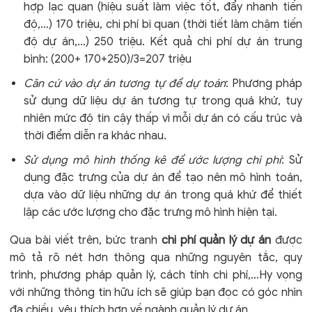
hợp lạc quan (hiệu suất làm việc tốt, đẩy nhanh tiến
độ,…) 170 triệu, chi phí bi quan (thời tiết làm chậm tiến
độ dự án,…) 250 triệu. Kết quả chi phí dự án trung
bình: (200+ 170+250)/3=207 triệu
Căn cứ vào dự án tương tự để dự toán
: Phương pháp
sử dụng dữ liệu dự án tương tự trong quá khứ, tuy
nhiên mức độ tin cậy thấp vì mỗi dự án có cấu trúc và
thời điểm diễn ra khác nhau.
Sử dụng mô hình thống kê để ước lượng chi phí
: Sử
dụng đặc trưng của dự án để tạo nên mô hình toán,
dựa vào dữ liệu những dự án trong quá khứ để thiết
lập các ước lượng cho đặc trưng mô hình hiện tại.
Qua bài viết trên, bức tranh
chi phí quản lý dự án
được
mô tả rõ nét hơn thông qua những nguyên tắc, quy
trình, phương pháp quản lý, cách tính chi phí,…Hy vọng
với những thông tin hữu ích sẽ giúp bạn đọc có góc nhìn
đa chiều, yêu thích hơn về ngành quản lý dự án.