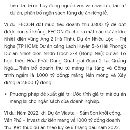
tiêu đã đề ra, huy động nguồn vốn và nhân lực đầu tư
dự án, phân bổ ngân sách từng dự án riêng lẻ.
Ví dụ: FECON đặt mục tiêu doanh thu 3.800 tỷ để đạt
được con số khủng, FECON đã cho ra mắt các dự án lớn:
Nhiệt điện Vũng Áng 2 (Hà Tĩnh), Dự án Nhiêu Lộc – Thị
Nghè (TP HCM); Dự án cảng Lạch Huyện 5-6 (Hải Phòng);
Dự án Nhiệt điện Nhơn Trạch 3-4 (Đồng Nai); dự án Tổ
hợp thép Hòa Phát Dung Quất giai đoạn 2 tại Quảng
Ngãi,…Phân bổ doanh thu từ mảng Hạ tầng và Công
trình ngầm là 1.000 tỷ đồng; mảng Nền móng và Xây
dựng là 2.800 tỷ đồng.
Phương pháp đề xuất giá trị: Ước tính giá trị mà dự án
mang lại cho ngân sách của doanh nghiệp.
Ví dụ: Năm 2022, khi Dự án Vlasta – Sầm Sơn khởi công,
Văn Phú – Invest dự kiến mang về 1000 tỷ đồng doanh
thu. Kết thúc dự án theo luỹ kế 6 tháng đầu năm 2022,