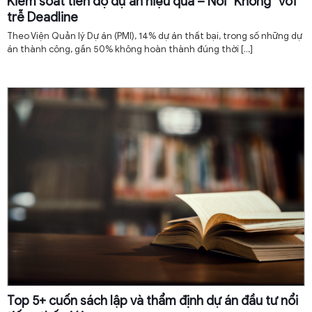
Kiểm soát tiến độ dự án hiệu quả – Nói “Không” với
trễ Deadline
Theo Viện Quản lý Dự án (PMI), 14% dự án thất bại, trong số những dự
án thành công, gần 50% không hoàn thành đúng thời
[…]
Top 5+ cuốn sách lập và thẩm định dự án đầu tư nổi