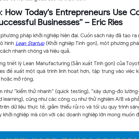
p: How Today’s Entrepreneurs Use C
Successful Businesses” – Eric Ries
ề phương pháp khởi nghiệp hiện đại. Cuốn sách này đã tạo ra
ô hình
Lean Startup
(Khởi nghiệp Tinh gọn), một phương pháp
cách nhanh chóng và hiệu quả.
ng triết lý Lean Manufacturing (Sản xuất Tinh gọn) của Toyot
s đề xuất một quá trình linh hoạt hơn, tập trung vào việc ki
n hoặc mở rộng.
ệm như “kiểm thử nhanh” (quick testing), “xây dựng-đo lường-
ed learning), cũng như các công cụ như thử nghiệm A/B và phả
rên dữ liệu thực tế, giảm thiểu rủi ro và tối ưu quy trình sá
y khởi nghiệp mà còn với các doanh nghiệp lớn mong muốn đạ