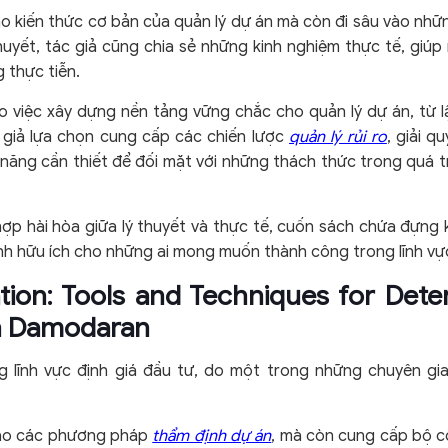
o kiến thức cơ bản của quản lý dự án mà còn đi sâu vào nhữ
thuyết, tác giả cũng chia sẻ những kinh nghiệm thực tế, giúp
 thực tiễn.
o việc xây dựng nền tảng vững chắc cho quản lý dự án, từ l
c giả lựa chọn cung cấp các chiến lược
quản lý rủi ro
, giải q
 năng cần thiết để đối mặt với những thách thức trong quá tr
ợp hài hòa giữa lý thuyết và thực tế, cuốn sách chứa đựng
h hữu ích cho những ai mong muốn thành công trong lĩnh vực
ation: Tools and Techniques for Dete
h Damodaran
ong lĩnh vực định giá đầu tư, do một trong những chuyên gi
vào các phương pháp
thẩm định dự án
, mà còn cung cấp bộ cô