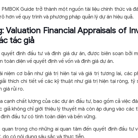
ết, PMBOK Guide trở thành một nguồn tài liệu chính thức và đ
 rõ hơn về quy trình và phương pháp quản lý dự án hiệu quả.
g: Valuation Financial Appraisals of I
c tác giả
ề quyết định đầu tư và định giá dự án, được biên soạn bởi m
n toàn diện về quyết định về vốn và định giá dự án.
 niệm cơ bản như giá trị hiện tại và giá trị tương lai, các 
i thích chi tiết về các kỹ thuật như giá trị hiện tại ròng, tỷ su
giá rủi ro.
ía cạnh chất lượng của các dự án đầu tư, bao gồm cả việc đán
c giả không chỉ giới thiệu lý thuyết mà còn áp dụng vào các 
 định đầu tư có tính toàn diện và bền vững.
ệu quan trọng cho những ai quan tâm đến quyết định đầu tư và
ư, do có nội dung sâu sắc và thực tiễn.