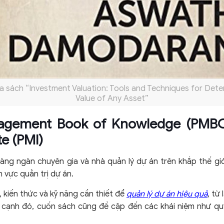
ìa sách “Investment Valuation: Tools and Techniques for Dete
Value of Any Asset”
nagement Book of Knowledge (PMBO
e (PMI)
ng ngàn chuyên gia và nhà quản lý dự án trên khắp thế giớ
 vực quản trị dự án.
 kiến thức và kỹ năng cần thiết để
quản lý dự án hiệu quả
, từ
 cạnh đó, cuốn sách cũng đề cập đến các khái niệm như quy t