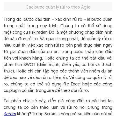
Các bước quản lý rủi ro theo Agile
Trong đó, bước đầu tiên – xác định rủi ro – là bước quan
trọng nhất trong quy trình. Chúng ta có thể sử dụng
một công cụ risk radar. Đó là một phương pháp điển hình
để xác định rủi ro. Và quan trọng nhất, để quản lý rủi ro
hiệu quả thì việc xác định rủi ro cần phải thực hiện ngay
từ giai đoạn đầu của dự án, trong cuộc thảo luận đầu
tiên với khách hàng. Hoặc chúng ta có thể bắt đầu với
phân tích SWOT (điểm mạnh, điểm yếu, cơ hội và thách
thức). Hoặc chỉ cần tập hợp các thành viên nhóm dự án
để bão não về các rủi ro tiềm ẩn. Về công cụ quản lý rủi
ro, chúng ta có thể sử dụng file Excel hoặc các công
cụ,plugin có sẵn trong Jira để theo dõi rủi ro.
Tại phần chia sẻ này, diễn giả cũng đặt ra câu hỏi là:
chúng ta có cần thảo luận về rủi ro nói chung trong
Scrum
không? Trong Scrum, không có sự kiện nào nói về