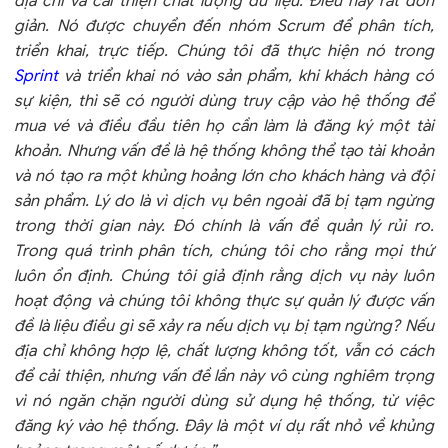
địa chỉ và cải thiện chất lượng dữ liệu. Điều này rất đơn
giản. Nó được chuyển đến nhóm Scrum
để phân tích,
triển khai, trực tiếp. Chúng tôi đã thực hiện nó trong
Sprint
và triển khai nó vào sản phẩm, khi khách hàng có
sự kiện, thì sẽ có người dùng truy cập vào hệ thống để
mua vé và điều đầu tiên họ cần làm là đăng ký một tài
khoản. Nhưng vấn đề là hệ thống không thể tạo tài khoản
và nó tạo ra một khủng hoảng lớn cho khách hàng và đội
sản phẩm. Lý do là vì dịch vụ bên ngoài đã bị tạm ngừng
trong thời gian này. Đó chính là vấn đề quản lý rủi ro.
Trong quá trình phân tích, chúng tôi cho rằng mọi thứ
luôn ổn định. Chúng tôi giả định rằng dịch vụ này luôn
hoạt động và chúng tôi không thực sự quản lý được vấn
đề là liệu điều gì sẽ xảy ra nếu dịch vụ bị tạm ngừng? Nếu
địa chỉ không hợp lệ, chất lượng không tốt, vẫn có cách
để cải thiện, nhưng vấn đề lần này vô cùng nghiêm trọng
vì nó ngăn chặn người dùng sử dụng hệ thống, từ việc
đăng ký vào hệ thống. Đây là một ví dụ rất nhỏ về khủng