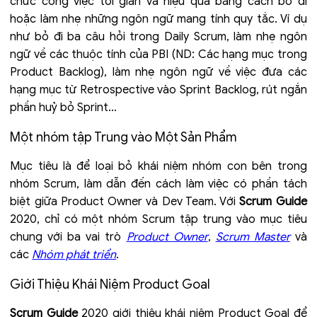
chức công việc tối giản và hiệu quả bằng cách bỏ đi
hoặc làm nhẹ những ngôn ngữ mang tính quy tắc. Ví dụ
như bỏ đi ba câu hỏi trong Daily Scrum, làm nhẹ ngôn
ngữ về các thuộc tính của PBI (ND: Các hạng mục trong
Product Backlog), làm nhẹ ngôn ngữ về việc đưa các
hạng mục từ Retrospective vào Sprint Backlog, rút ngắn
phần huỷ bỏ Sprint…
Một nhóm tập Trung vào Một Sản Phẩm
Mục tiêu là để loại bỏ khái niệm nhóm con bên trong
nhóm Scrum, làm dẫn đến cách làm việc có phần tách
biệt giữa Product Owner và Dev Team. Với
Scrum Guide
2020, chỉ có một nhóm Scrum tập trung vào mục tiêu
chung với ba vai trò
Product Owner
,
Scrum Master
và
các
Nhóm phát triển
.
Giới Thiệu Khái Niệm Product Goal
Scrum Guide
2020 giới thiệu khái niệm Product Goal để