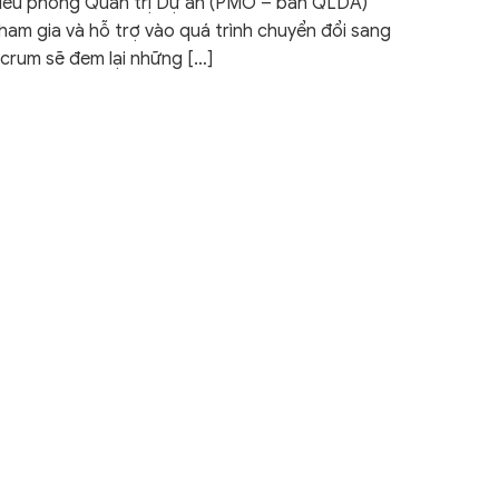
ếu phòng Quản trị Dự án (PMO – ban QLDA)
ham gia và hỗ trợ vào quá trình chuyển đổi sang
crum sẽ đem lại những
[…]