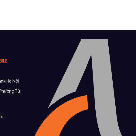
GILE
nk Hà Nội
, Phường Từ
om