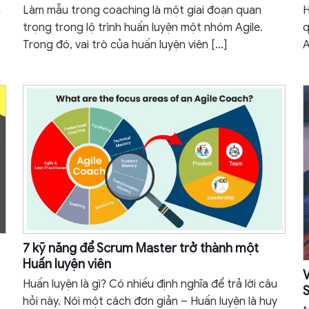
m
Làm mẫu trong coaching là một giai đoạn quan
H
trọng trong lộ trình huấn luyện một nhóm Agile.
q
Trong đó, vai trò của huấn luyện viên
[…]
A
7 kỹ năng để Scrum Master trở thành một
Huấn luyện viên
V
Huấn luyện là gì? Có nhiều định nghĩa để trả lời câu
hỏi này. Nói một cách đơn giản – Huấn luyện là huy