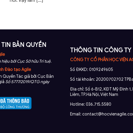
nơi. Vậy làm
[…]
TIN BẢN QUYỀN
THÔNG TIN CÔNG TY
ile
CÔNG TY CỔ PHẦN HỌC VIỆN A
 hiệu bởi Cục Sở hữu Trí tuệ.
nh Đào tạo Agile
Số ĐKKD: 0109249605
 Quyền Tác giả bởi Cục Bản
Số tài khoản: 20200702702 TPBa
giả
Số 5777/2019/QTG ngày
Địa chỉ: Số 6-B12, KĐT Mỹ Đình 1
Liêm, TP.Hà Nội, Việt Nam
Hotline: 036.715.5580
Email: contact@hocvienagile.c