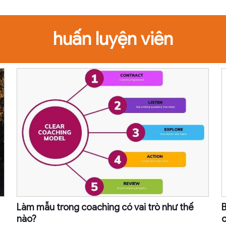
huấn luyện viên
Làm mẫu trong coaching có vai trò như thế
B
nào?