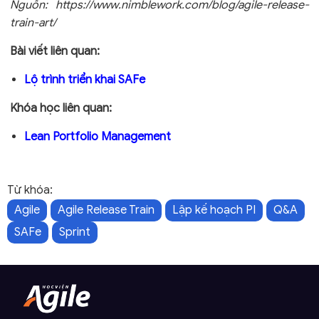
Nguồn:
https://www.nimblework.com/blog/agile-release-
train-art/
Bài viết liên quan:
Lộ trình triển khai SAFe
Khóa học liên quan:
Lean Portfolio Management
Từ khóa:
Agile
Agile Release Train
Lập kế hoạch PI
Q&A
SAFe
Sprint