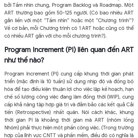
bởi Tầm nhìn chung, Program Backlog và Roadmap. Một
ART thường bao gồm 50-125 người. (Có bao nhiêu ART
gắn liền với một “Tầm nhìn” hoặc một “Chương trình”?
Về cơ bản, mỗi Chương trình có 1 ART hoặc cũng có thể
có nhiều ART gắn với cho mỗi chương trình?).
Program Increment (PI) liên quan đến ART
như thế nào?
Program Increment (PI) cung cấp khung thời gian phát
triển (mặc định là 10 tuần) sử dụng nhịp độ và đồng bộ
hóa để tạo điều kiện thuận lợi cho việc lập kế hoạch, hạn
chế số lượng công việc đang làm đồng thời (WIP), cung
cấp khả năng tập hợp giá trị và đảm bảo các kết quả Cải
tiến (Retrospective) nhất quán. Nói cách khác, khung
thời gian PI là khoảng thời gian mà ART (nhóm lồng
Nhóm) phải thực hiện một phần công việc. (Trong trường
hợp của lĩnh vực CNTT và phần mềm, điều đó có nghĩa là