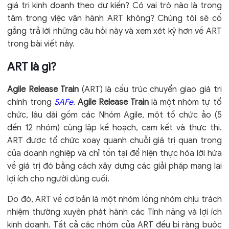
giá trị kinh doanh theo dự kiến? Có vai trò nào là trọng
tâm trong việc vận hành ART không? Chúng tôi sẽ cố
gắng trả lời những câu hỏi này và xem xét kỹ hơn về ART
trong bài viết này.
ART là gì?
Agile Release Train
(ART) là cấu trúc chuyển giao giá trị
chính trong
SAFe
.
Agile Release Train
là một nhóm tự tổ
chức, lâu dài gồm các Nhóm Agile, một tổ chức ảo (5
đến 12 nhóm) cùng lập kế hoạch, cam kết và thực thi.
ART được tổ chức xoay quanh chuỗi giá trị quan trọng
của doanh nghiệp và chỉ tồn tại để hiện thực hóa lời hứa
về giá trị đó bằng cách xây dựng các giải pháp mang lại
lợi ích cho người dùng cuối.
Do đó, ART về cơ bản là một nhóm lồng nhóm chịu trách
nhiệm thường xuyên phát hành các Tính năng và lợi ích
kinh doanh. Tất cả các nhóm của ART đều bị ràng buộc