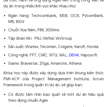
đã thực hành và ứng dụng Agile vào trong công việc và
dự án trong nhiều lĩnh vực khác nhau như:
Ngân hàng: Techcombank, MSB, OCB, PVcomBank,
MB, BIDV
Chuỗi: Vua Nệm, F88, 30Shine
Tập đoàn lớn: PNJ, Viettel, VinGroup
Sản xuất: Vinatex, Tecomen, Colgate, Karofi, Honda
Công nghệ: FPT, CMC, NTQ, NAL,
DEHA
, Haposoft
Game: Bravestar, Zitga, Amanote, Athena
Khóa học này được xây dựng dựa trên khung kiến thức
PMI-ACP của Project Management Institute, Scrum
Framework trong quản trị dự án, sẽ giúp bạn:
Có được tầm nhìn bao quát về một dự án hiệu quả
theo đúng chuẩn Agile